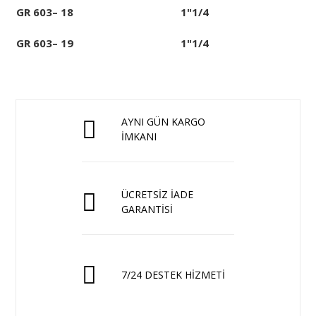
GR 603– 18
1"1/4
GR 603– 19
1"1/4
AYNI GÜN KARGO
İMKANI
ÜCRETSİZ İADE
GARANTİSİ
7/24 DESTEK HİZMETİ